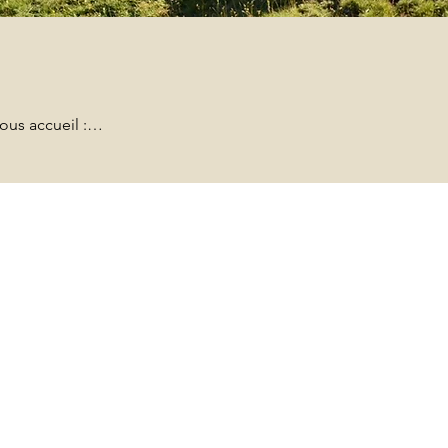
us accueil :

fuge est ouvert pour la restauration 
di et le soir pour la nuitée en demi-
ion.