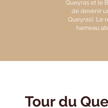
Queyras et le B
de devenir u
Queyras). Le 
hameau abri
Tour du Que