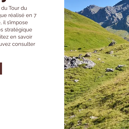
 du Tour du
que réalisé en 7
, il s’impose
s stratégique
itez en savoir
uvez consulter